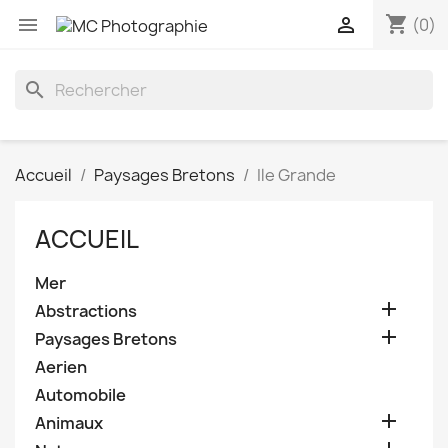
shopping_cart


(0)
search
Accueil
Paysages Bretons
Ile Grande
ACCUEIL
Mer

Abstractions

Paysages Bretons
Aerien
Automobile

Animaux