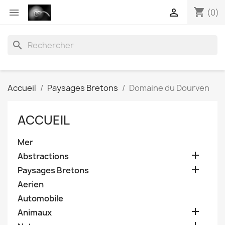
shopping_cart


(0)
search
Accueil
Paysages Bretons
Domaine du Dourven
ACCUEIL
Mer

Abstractions

Paysages Bretons
Aerien
Automobile

Animaux