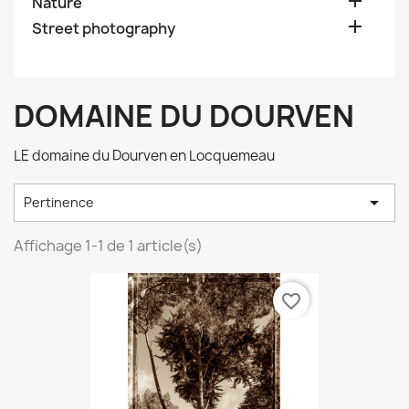

Nature

Street photography
DOMAINE DU DOURVEN
LE domaine du Dourven en Locquemeau

Pertinence
Affichage 1-1 de 1 article(s)
favorite_border