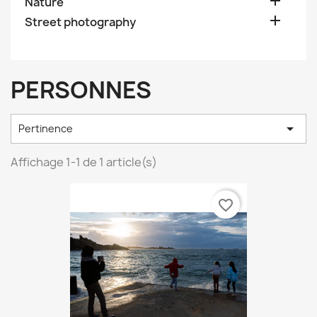

Nature

Street photography
PERSONNES

Pertinence
Affichage 1-1 de 1 article(s)
favorite_border