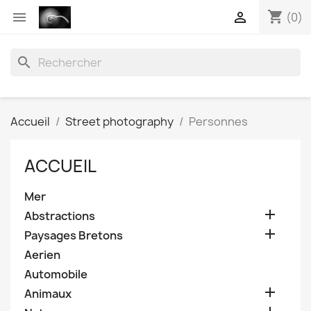
shopping_cart


(0)
search
Accueil
Street photography
Personnes
ACCUEIL
Mer

Abstractions

Paysages Bretons
Aerien
Automobile

Animaux